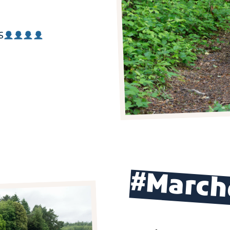
S
#March