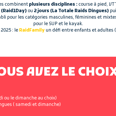
ues combinent
plusieurs disciplines :
course à pied, VT
r (Raid1Day)
ou
2 jours (La Totale Raids Dingues)
pu
li pour les catégories masculines, féminines et mixte
pour le SUP et le kayak.
2025 : le
RaidFamily
un défi entre enfants et adultes 
OUS AVEZ LE CHOIX
di ou le dimanche au choix)
ingues ( samedi et dimanche)