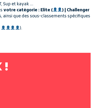
T, Sup et kayak …
is
votre catégorie : Elite (
) |
Challenger
s, ainsi que des sous-classements spécifiques
(
).
 !