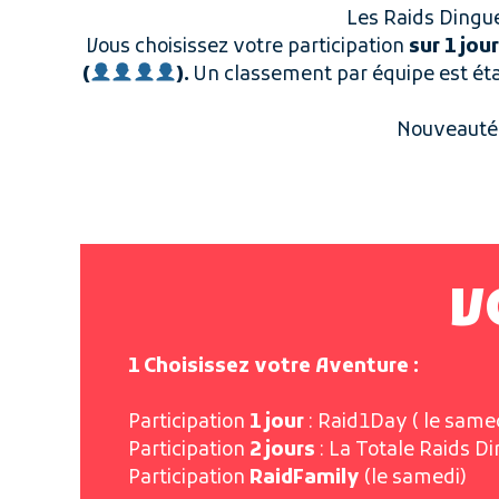
Les Raids Ding
Vous choisissez votre participation
sur 1 jou
(
).
Un classement par équipe est étab
Nouveauté 
V
1 Choisissez votre Aventure :
Participation
1 jour
: Raid1Day ( le same
Participation
2 jours
: La Totale Raids D
Participation
RaidFamily
(le samedi)