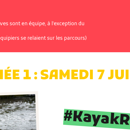
ves sont en équipe, à l’exception du
équipiers se relaient sur les parcours)
E 1 : SAMEDI 7 JU
#KayakR