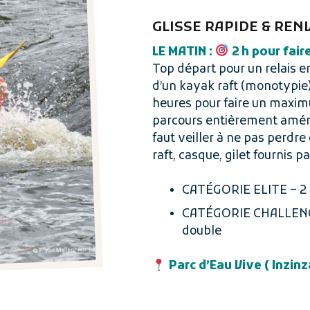
GLISSE RAPIDE & RE
LE MATIN :
2 h pour fair
Top départ pour un relais en
d’un kayak raft (monotypie)
heures pour faire un maximu
parcours entièrement aména
faut veiller à ne pas perdre
raft, casque, gilet fournis pa
CATÉGORIE ELITE – 2
CATÉGORIE CHALLENG
double
Parc d’Eau Vive ( Inzin