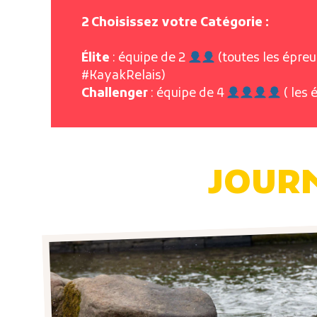
2 Choisissez votre Catégorie :
Élite
: équipe de 2
(toutes les épreu
#KayakRelais)
Challenger
: équipe de 4
( les 
JOURNÉ