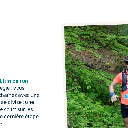
1 km en run
égie : vous
nchaînez avec une
se divise : une
e court sur les
ne dernière étape,
e.